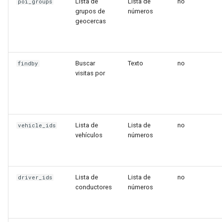
Lista de
Lista de
no
poi_groups
grupos de
números
geocercas
Buscar
Texto
no
findby
visitas por
Lista de
Lista de
no
vehicle_ids
vehículos
números
Lista de
Lista de
no
driver_ids
conductores
números