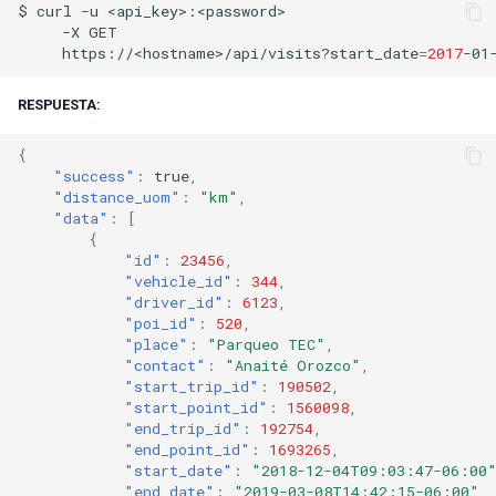
$
curl
-u
-X
https://<hostname>/api/visits?start_date
=
2017
-01
RESPUESTA:
{
"success"
:
true
,
"distance_uom"
:
"km"
,
"data"
:
[
{
"id"
:
23456
,
"vehicle_id"
:
344
,
"driver_id"
:
6123
,
"poi_id"
:
520
,
"place"
:
"Parqueo TEC"
,
"contact"
:
"Anaité Orozco"
,
"start_trip_id"
:
190502
,
"start_point_id"
:
1560098
,
"end_trip_id"
:
192754
,
"end_point_id"
:
1693265
,
"start_date"
:
"2018-12-04T09:03:47-06:00
"end_date"
:
"2019-03-08T14:42:15-06:00"
,