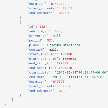
"duration"
:
8141908
,
"start_odometer"
:
30.58
,
"end_odometer"
:
30.68
},
{
"id"
:
4321
,
"vehicle_id"
:
400
,
"driver_id"
:
null
,
"poi_id"
:
521
,
"place"
:
"Oficina Startrack"
,
"contact"
:
null
,
"start_trip_id"
:
192130
,
"start_point_id"
:
1665043
,
"end_trip_id"
:
192832
,
"end_point_id"
:
1695310
,
"start_date"
:
"2019-02-18T10:21:44-06:00
"end_date"
:
"2019-03-11T11:16:19-06:00"
,
"duration"
:
1817675
,
"start_odometer"
:
0.02
,
"end_odometer"
:
0.02
}
]
}