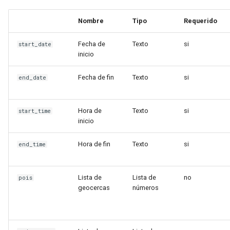
d
Nombre
Tipo
Requerido
o
Fecha de
Texto
si
b
start_date
inicio
ú
Fecha de fin
Texto
si
end_date
s
q
Hora de
Texto
si
start_time
u
inicio
e
Hora de fin
Texto
si
end_time
d
a
Lista de
Lista de
no
pois
geocercas
números