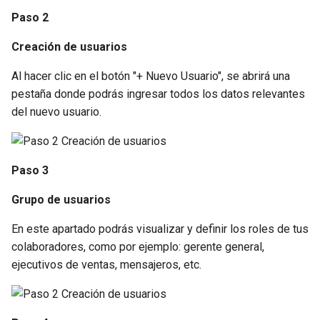
Eventos
d
Paso 2
Puntos
o
Temperatura
Creación de usuarios
Rutas
b
Consumo de combustible
Al hacer clic en el botón "+ Nuevo Usuario", se abrirá una
ú
Reabastecimientos
pestaña donde podrás ingresar todos los datos relevantes
Distancia
del nuevo usuario.
s
Resumen Diario
q
Estado de vehículos y
usuarios
Tareas
u
Paso 3
e
Ubicaciones
Grupo de usuarios
d
En este apartado podrás visualizar y definir los roles de tus
Usuarios
a
colaboradores, como por ejemplo: gerente general,
ejecutivos de ventas, mensajeros, etc.
Vehículos
Campos Custom