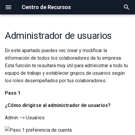
Centro de Recursos
I
n
Administrador de usuarios
Crear Geocercas
Crear Tareas
Grupos de Celulares
Grupos de Vehículos y
Configurar permisos en
Introducción
Odoo
Paradas
Catálogos
Estado
CRM
i
Etiquetas
Android
En este apartado puedes ver, crear y modificar la
c
Grupo de Geocercas
Estados de Tareas
Estados de Usuario
Filtros
Respuestas de Formulario
Categorías
Vehículos
información de todos los colaboradores de tu empresa.
Configurar permisos en iOS
i
Esta función te resultará muy útil para administrar a todo tu
Gestión y Uso de Geocercas
Cambiar el Estado de una
Archivos
Visitas a geocercas
Pedidos
equipo de trabajo y establecer grupos de usuarios según
a
Tarea
los roles desempeñados por tus colaboradores.
Buenas Prácticas en el Uso
Conductores
Viajes
Productos
l
de Geocercas
Notificar a Contacto de Tarea
Paso 1
i
Geocercas
Historial de estados de
¿Cómo dirigirse al administrador de usuarios?
z
Tipos de Tareas
usuario
Informes
Admin –> Usuarios
a
Administrador de Tareas
Check-ins
n
Pedidos