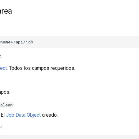
area
:
ect
. Todos los campos requeridos.
mpos:
oolean
El
Job Data Object
creado.
: