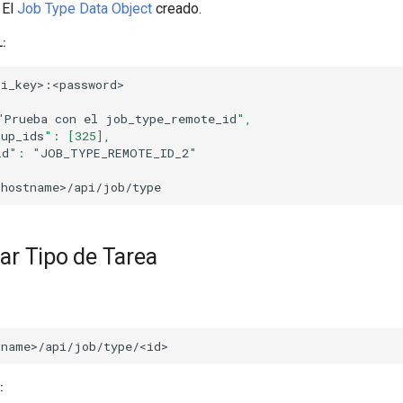
El
Job Type Data Object
creado.
:
"
Prueba
con
el
job_type_remote_id
",
oup_ids
": [325],
id
": "
JOB_TYPE_REMOTE_ID_2
"
ar Tipo de Tarea
: