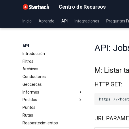
Centro de Recursos
Inicio
Aprende
API
Integraciones
Preguntas F
API: Job
API
Introducción
Filtros
M: Listar t
Archivos
Conductores
HTTP GET:
Geocercas
Informes
Pedidos
Paradas
Puntos
Respuestas de Formularios
Catálogos
Rutas
Visitas a geocercas
Categorías
URL PARAME
Reabastecimientos
Viajes
Pedidos