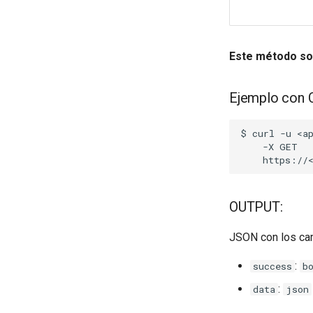
Este método so
Ejemplo con
$
curl
-u
-X
https://
OUTPUT:
JSON con los ca
:
success
b
:
data
json