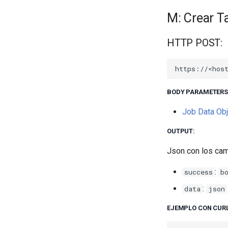
M: Crear T
HTTP POST:
BODY PARAMETERS
Job Data Obj
OUTPUT:
Json con los ca
:
success
b
:
data
json
EJEMPLO CON CURL