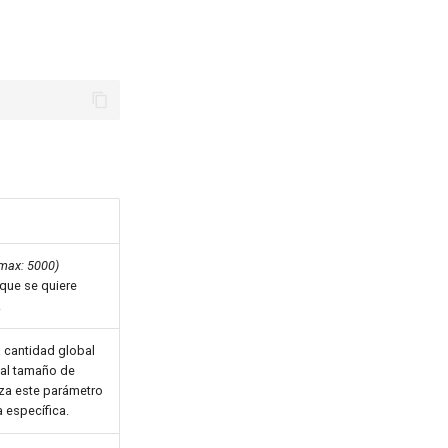
 max: 5000)
que se quiere
.
a cantidad global
al tamaño de
liza este parámetro
 específica.