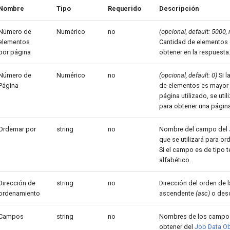
Nombre
Tipo
Requerido
Descripción
Número de
Numérico
no
(opcional, default: 5000,
elementos
Cantidad de elementos 
por página
obtener en la respuesta
Número de
Numérico
no
(opcional, default: 0)
Si l
Página
de elementos es mayor 
página utilizado, se uti
para obtener una página
Ordernar por
string
no
Nombre del campo del
que se utilizará para or
Si el campo es de tipo t
alfabético.
Dirección de
string
no
Dirección del orden de l
ordenamiento
ascendente
(asc)
o des
Campos
string
no
Nombres de los campos
obtener del
Job Data Ob