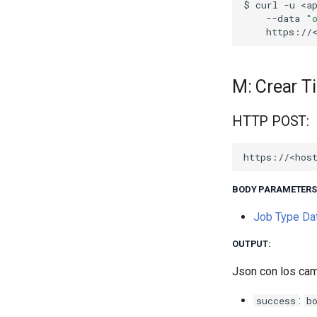
$
curl
-u
--data
"
M: Crear T
HTTP POST:
BODY PARAMETERS
Job Type Dat
OUTPUT:
Json con los ca
:
success
b