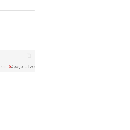
num
=
0
&
page_size
=
50