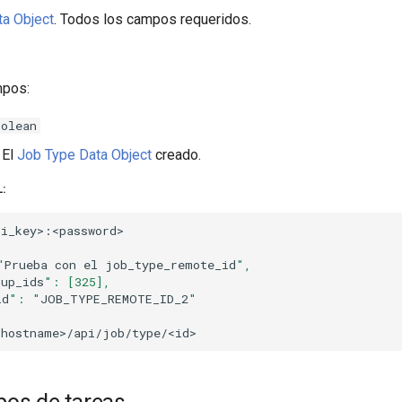
a Object
. Todos los campos requeridos.
mpos:
oolean
El
Job Type Data Object
creado.
:
"
Prueba
con
el
job_type_remote_id
",
oup_ids
": [325],
id
": "
JOB_TYPE_REMOTE_ID_2
"