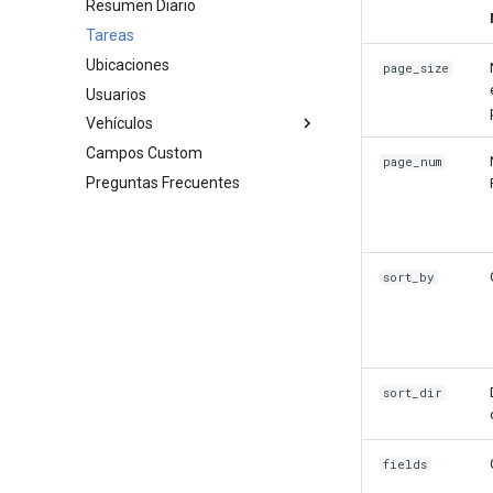
Resumen Diario
Historial de estados de usuario
Productos
Tareas
Check-ins
Ubicaciones
Eventos
page_size
Usuarios
Temperatura
Vehículos
Consumo de combustible
Campos Custom
Distancia
Estado
page_num
Preguntas Frecuentes
Estado de vehículos y usuarios
Vehículos
sort_by
sort_dir
fields