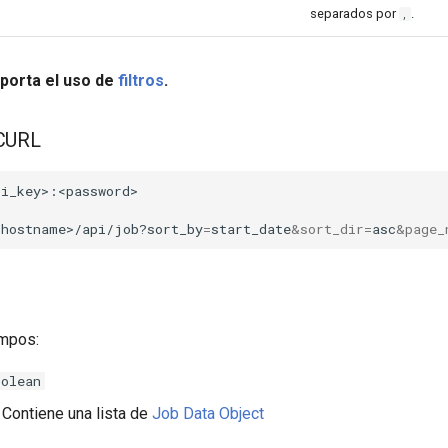
separados por
.
,
porta el uso de
filtros
.
 CURL
<hostname>/api/job?sort_by
=
start_date
&
sort_dir
=
asc
&
page_
mpos:
oolean
Contiene una lista de
Job Data Object