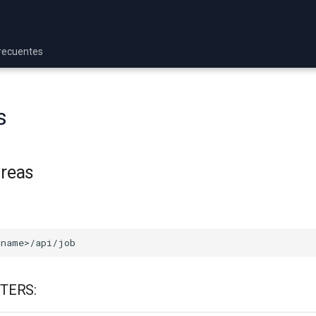
recuentes
s
areas
TERS: