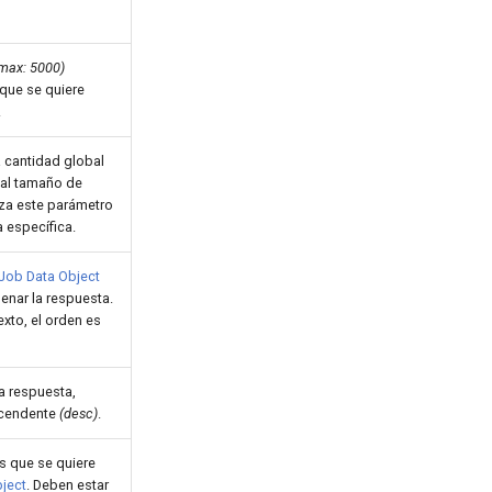
 max: 5000)
que se quiere
.
a cantidad global
al tamaño de
liza este parámetro
 específica.
Job Data Object
denar la respuesta.
exto, el orden es
a respuesta,
cendente
(desc)
.
 que se quiere
ject
. Deben estar