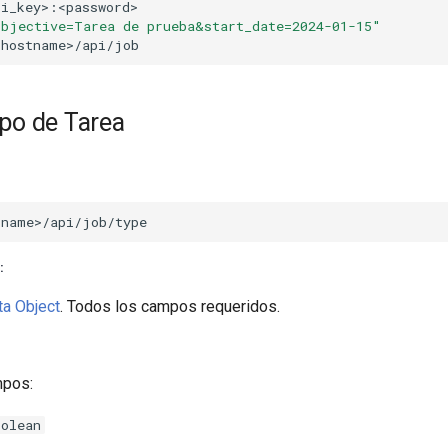
objective=Tarea de prueba&start_date=2024-01-15"
ipo de Tarea
:
a Object
. Todos los campos requeridos.
mpos:
oolean