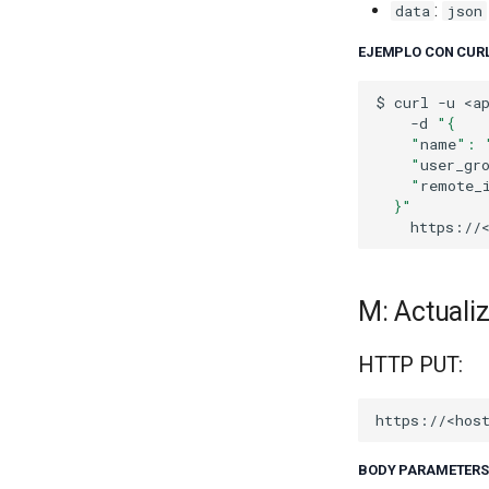
:
data
json
EJEMPLO CON CURL
$
curl
-u
-d
"{
    "
name
": 
    "
user_gr
    "
remote_
  }"
M: Actualiz
HTTP PUT:
BODY PARAMETERS