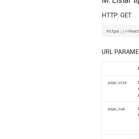
M: Listar t
HTTP: GET
URL PARAME
page_size
page_num