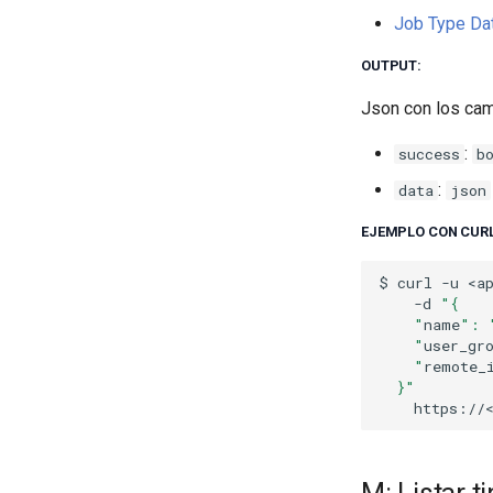
Job Type Dat
OUTPUT:
Json con los ca
:
success
b
:
data
json
EJEMPLO CON CURL
$
curl
-u
-d
"{
    "
name
": 
    "
user_gr
    "
remote_
  }"