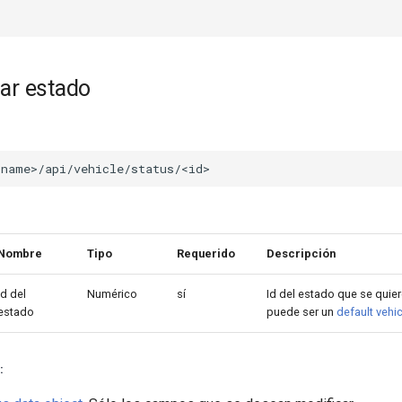
zar estado
Nombre
Tipo
Requerido
Descripción
Id del
Numérico
sí
Id del estado que se quier
estado
puede ser un
default vehic
: