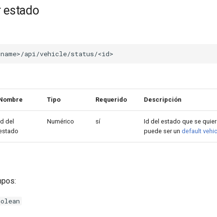
r estado
Nombre
Tipo
Requerido
Descripción
Id del
Numérico
sí
Id del estado que se quier
estado
puede ser un
default vehic
mpos:
oolean