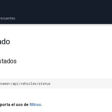
recuentes
ado
estados
porta el uso de
filtros
.