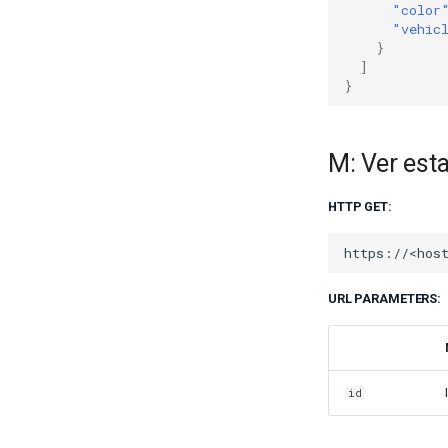
"color
"vehic
}
]
}
M: Ver est
HTTP GET:
URL PARAMETERS:
id