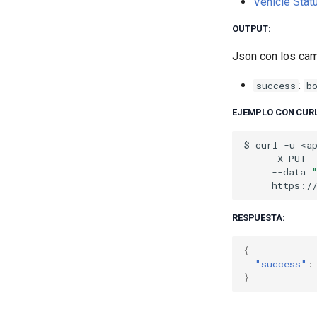
Vehicle Stat
OUTPUT:
Json con los ca
:
success
b
EJEMPLO CON CURL
$
curl
-u
-X
--data
RESPUESTA:
{
"success"
:
}