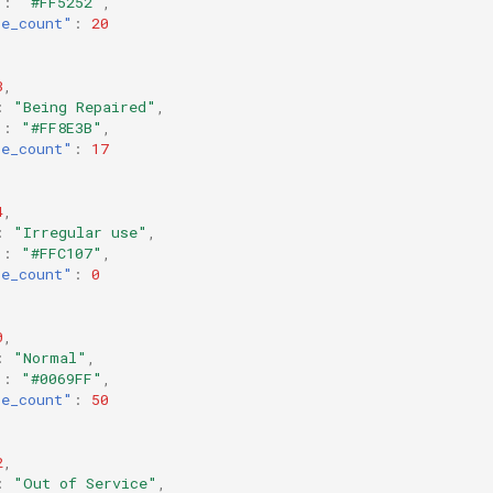
"
:
"#FF5252"
,
le_count"
:
20
3
,
:
"Being Repaired"
,
"
:
"#FF8E3B"
,
le_count"
:
17
4
,
:
"Irregular use"
,
"
:
"#FFC107"
,
le_count"
:
0
0
,
:
"Normal"
,
"
:
"#0069FF"
,
le_count"
:
50
2
,
:
"Out of Service"
,