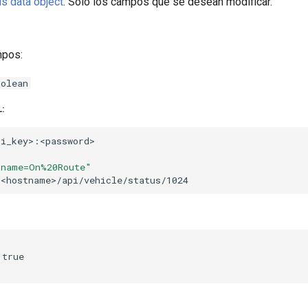
us data object
. Sólo los campos que se desean modificar.
mpos:
oolean
:
"name=On%20Route"
true