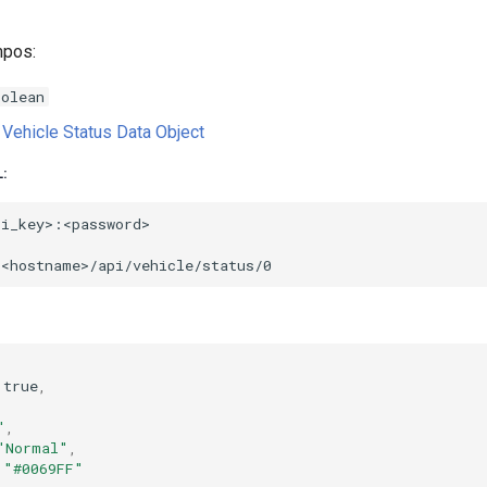
mpos:
oolean
Vehicle Status Data Object
:
true
,
"
,
"Normal"
,
"#0069FF"