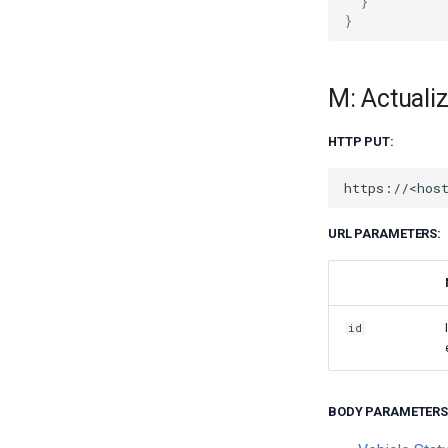
}
}
M: Actuali
HTTP PUT:
URL PARAMETERS:
id
BODY PARAMETERS