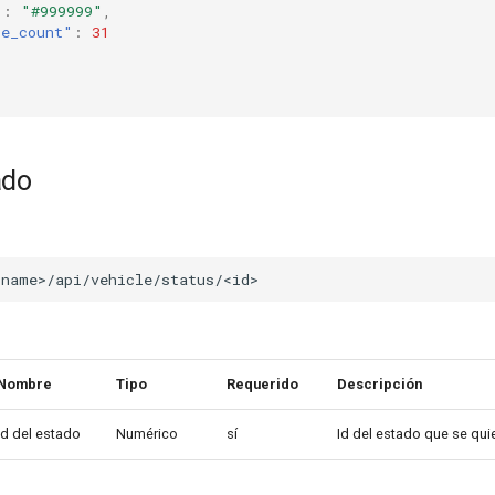
"
:
"#999999"
,
le_count"
:
31
ado
Nombre
Tipo
Requerido
Descripción
Id del estado
Numérico
sí
Id del estado que se quie