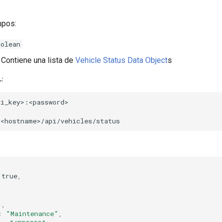
mpos:
oolean
Contiene una lista de
Vehicle Status Data Object
s
:
true
,
1
,
:
"Maintenance"
,