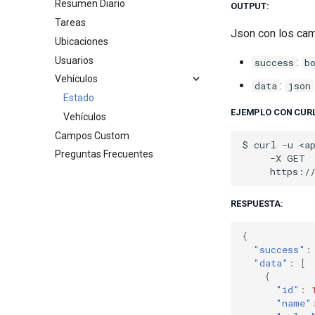
Resumen Diario
Historial de estados de usuario
Productos
OUTPUT:
Tareas
Check-ins
Json con los ca
Ubicaciones
Eventos
Usuarios
Temperatura
:
success
b
Vehículos
Consumo de combustible
:
data
json
Distancia
Estado
EJEMPLO CON CURL
Estado de vehículos y usuarios
Vehículos
Campos Custom
$
curl
-u
Preguntas Frecuentes
-X
RESPUESTA:
{
"success"
:
"data"
:
[
{
"id"
:
"name"