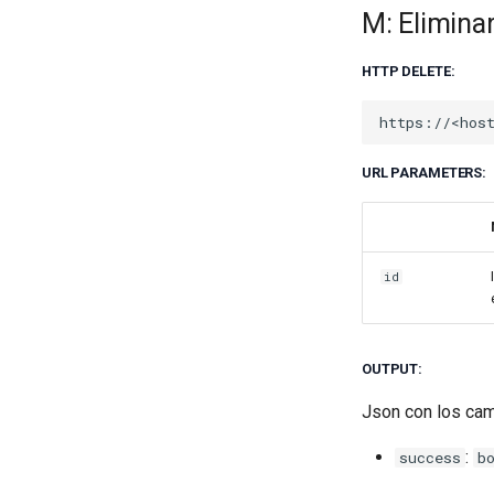
M: Elimina
HTTP DELETE:
URL PARAMETERS:
id
OUTPUT:
Json con los ca
:
success
b