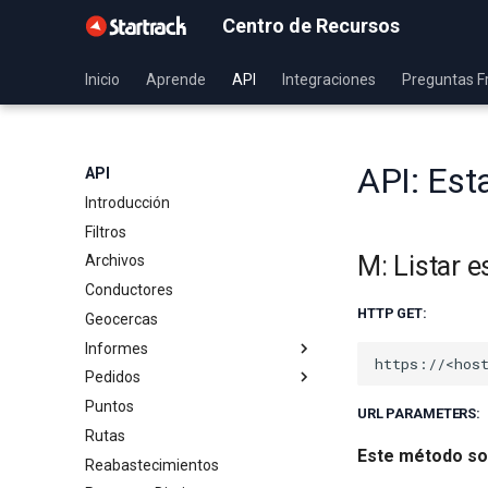
Centro de Recursos
Inicio
Aprende
API
Integraciones
Preguntas F
API: Est
API
Introducción
Filtros
M: Listar 
Archivos
Conductores
HTTP GET:
Geocercas
Informes
Pedidos
Paradas
Puntos
Respuestas de Formularios
Catálogos
URL PARAMETERS:
Rutas
Visitas a geocercas
Categorías
Este método so
Reabastecimientos
Viajes
Pedidos