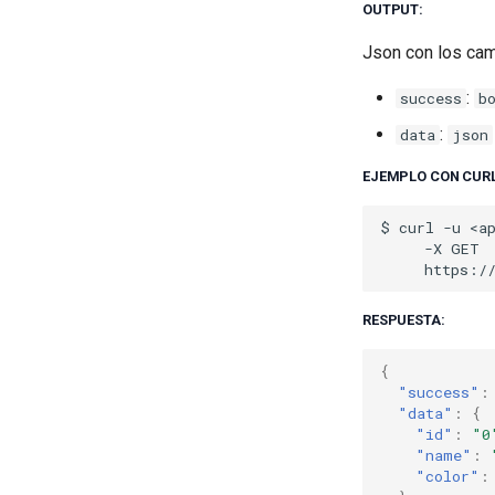
OUTPUT:
Json con los ca
:
success
b
:
data
json
EJEMPLO CON CURL
$
curl
-u
-X
RESPUESTA:
{
"success"
:
"data"
:
{
"id"
:
"0
"name"
:
"color"
: