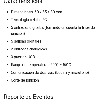
Características
d
Dimensiones: 60 x 85 x 30 mm
o
Tecnología celular: 2G
b
5 entradas digitales (tomando en cuenta la línea de
ú
ignición)
s
5 salidas digitales
q
2 entradas analógicas
u
3 puertos USB
e
Rango de temperatura: -20°C ~ 55°C
d
Comunicación de dos vías (bocina y micrófono)
Corte de ignición
a
Reporte de Eventos