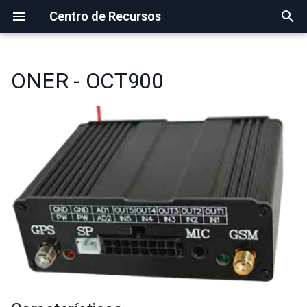
Centro de Recursos
I
n
ONER - OCT900
i
c
i
a
l
i
z
a
n